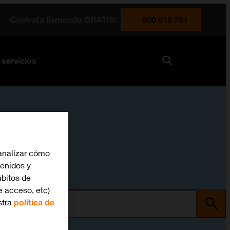
Contrata llamando GRATIS:
900 815 761
 servicios
analizar cómo
tenidos y
bitos de
e acceso, etc)
stra
política de
ma