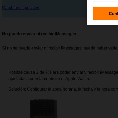
Cambiar dispositivo
Conf
No puedo enviar ni recibir iMessages
Si no se puede enviar ni recibir iMessages, puede haber vari
Posible causa 2 de 7:
Para poder enviar y recibir iMessages
ajustadas correctamente en el Apple Watch.
Solución:
Configurar la zona horaria, la fecha y la hora co