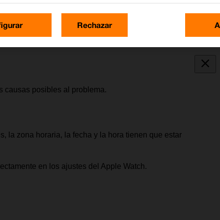
igurar
Rechazar
A
as causas posibles al problema.
, la zona horaria, la fecha y la hora tienen que estar
rrectamente en los ajustes del Apple Watch.