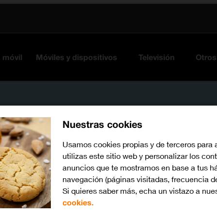
s móvil
Móviles y dispositivos
Televisión
Otros
Nuestras cookies
Usamos cookies propias y de terceros para 
utilizas este sitio web y personalizar los con
anuncios que te mostramos en base a tus há
navegación (páginas visitadas, frecuencia d
Si quieres saber más, echa un vistazo a nue
watchOS 11
Busca por problema o te
cookies.