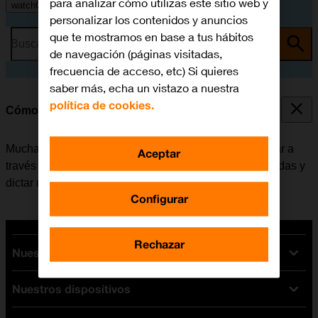
para analizar cómo utilizas este sitio web y
watchOS 9
personalizar los contenidos y anuncios
que te mostramos en base a tus hábitos
Busca por problema o tema
de navegación (páginas visitadas,
frecuencia de acceso, etc) Si quieres
saber más, echa un vistazo a nuestra
política de cookies.
Cómo seleccionar los ajustes de Siri
Muchas funciones del Apple Watch se pueden controlar a
Aceptar
través de la voz. Se puede, por ejemplo, realizar llamadas y
dictar mensajes.
Configurar
Rechazar
Nuestras tarifas
Nuestros dispositivos
Tarifas Orange
Tarifas fibra y móvil