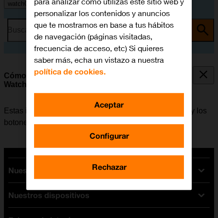
para analizar cómo utilizas este sitio web y
watchOS 9
personalizar los contenidos y anuncios
que te mostramos en base a tus hábitos
Busca por problema o tema
de navegación (páginas visitadas,
frecuencia de acceso, etc) Si quieres
saber más, echa un vistazo a nuestra
política de cookies.
Cómo utilizar la pantalla y los botones del Apple
Watch
Aceptar
Estas instrucciones muestran cómo utilizar la pantalla y los
botones del Apple Watch.
Configurar
Rechazar
Nuestras tarifas
Nuestros dispositivos
Tarifas Orange
Tarifas fibra y móvil