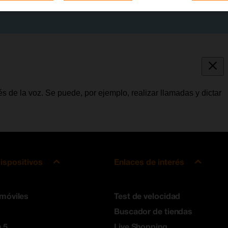
 de la voz. Se puede, por ejemplo, realizar llamadas y dictar
ispositivos
Enlaces de interés
 móviles
Test de velocidad
Buscador de tiendas
 5
Live Shopping