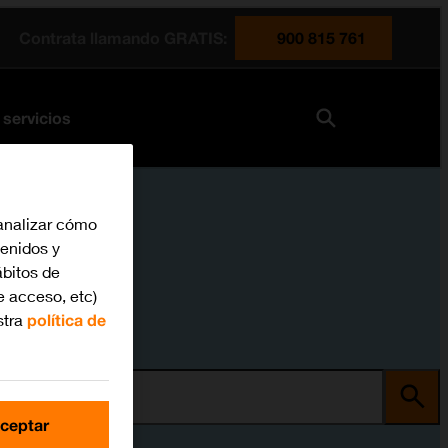
Contrata llamando GRATIS:
900 815 761
 servicios
analizar cómo
tenidos y
bitos de
e acceso, etc)
stra
política de
ma
ceptar