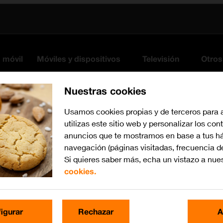
s móvil
Móviles y dispositivos
Televisión
Otros
Nuestras cookies
Usamos cookies propias y de terceros para 
utilizas este sitio web y personalizar los con
anuncios que te mostramos en base a tus há
navegación (páginas visitadas, frecuencia d
Si quieres saber más, echa un vistazo a nue
cookies.
watchOS 9
Busca por problema o te
igurar
Rechazar
A