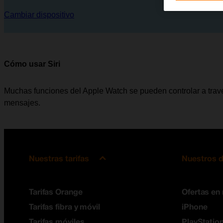
Cambiar dispositivo
Cómo usar Siri
Muchas funciones del Apple Watch se pueden controlar a través
mensajes.
Nuestras tarifas
Nuestros d
Tarifas Orange
Ofertas en
Tarifas fibra y móvil
iPhone
Tarifas móviles
PlayStation