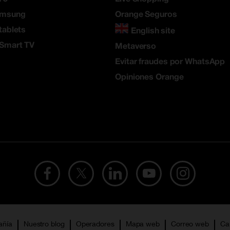
amsung
Orange Seguros
tablets
English site
 Smart TV
Metaverso
Evitar fraudes por WhatsApp
Opiniones Orange
añía
Nuestro blog
Operadores
Mapa web
Correo web
Ca