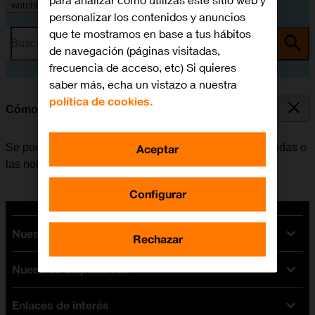
para analizar cómo utilizas este sitio web y
watchOS 9
personalizar los contenidos y anuncios
que te mostramos en base a tus hábitos
Busca por problema o tema
de navegación (páginas visitadas,
frecuencia de acceso, etc) Si quieres
saber más, echa un vistazo a nuestra
política de cookies.
Cómo utilizar la función de "No molestar"
Se puede configurar el Apple Watch para que las llamadas o
Aceptar
las notificaciones no molesten al usuario.
Configurar
Nuestras tarifas
Rechazar
Nuestros dispositivos
Tarifas Orange
Tarifas fibra y móvil
Enlaces de interés
Ofertas en móviles
Tarifas móviles