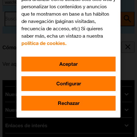
watchOS 9
personalizar los contenidos y anuncios
que te mostramos en base a tus hábitos
Busca por problema o tema
de navegación (páginas visitadas,
frecuencia de acceso, etc) Si quieres
saber más, echa un vistazo a nuestra
política de cookies.
Cómo leer un MMS
Aceptar
Ver aquí cómo leer un MMS en el Apple Watch.
Configurar
Nuestras tarifas
Rechazar
Nuestros dispositivos
Tarifas Orange
Tarifas fibra y móvil
Enlaces de interés
Ofertas en móviles
Tarifas móviles
iPhone