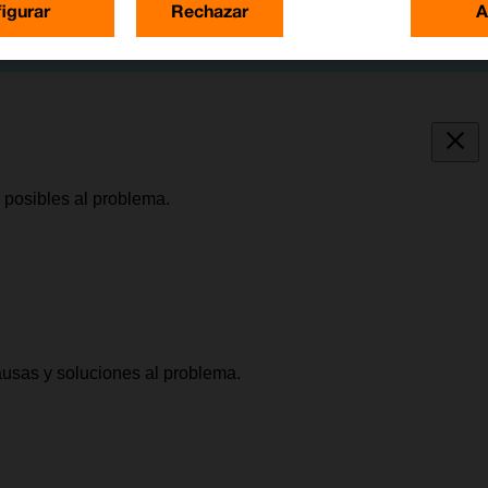
igurar
Rechazar
A
 posibles al problema.
causas y soluciones al problema.