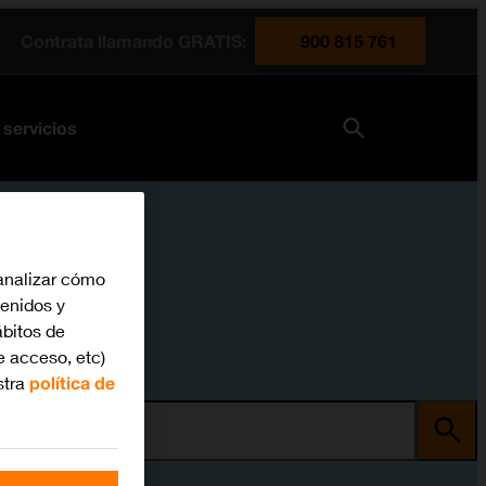
Contrata llamando GRATIS:
900 815 761
 servicios
analizar cómo
tenidos y
bitos de
e acceso, etc)
stra
política de
ma