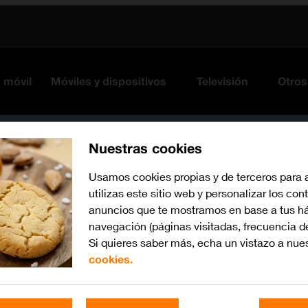
s móvil
Móviles y dispositivos
Televisión
Otros
Nuestras cookies
Usamos cookies propias y de terceros para 
utilizas este sitio web y personalizar los con
anuncios que te mostramos en base a tus há
navegación (páginas visitadas, frecuencia d
Si quieres saber más, echa un vistazo a nue
cookies.
watchOS 9
Busca por problema o te