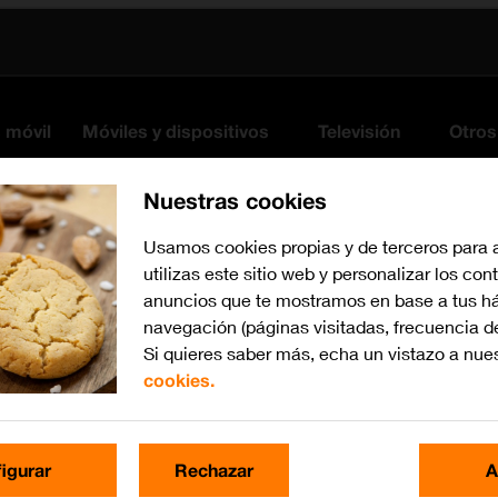
s móvil
Móviles y dispositivos
Televisión
Otros
Nuestras cookies
Usamos cookies propias y de terceros para 
utilizas este sitio web y personalizar los con
anuncios que te mostramos en base a tus há
navegación (páginas visitadas, frecuencia d
Si quieres saber más, echa un vistazo a nue
cookies.
Busca por problema o te
igurar
Rechazar
A