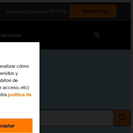
Contrata llamando GRATIS:
900 815 761
 servicios
analizar cómo
tenidos y
bitos de
e acceso, etc)
stra
política de
ma
ceptar