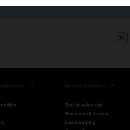
ispositivos
Enlaces de interés
 móviles
Test de velocidad
Buscador de tiendas
 5
Live Shopping