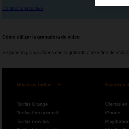
Cambiar dispositivo
Cómo utilizar la grabadora de vídeo
Se pueden grabar vídeos con la grabadora de vídeo del móvil.
Nuestras tarifas
Nuestros d
Tarifas Orange
Ofertas en
Tarifas fibra y móvil
iPhone
Tarifas móviles
PlayStation