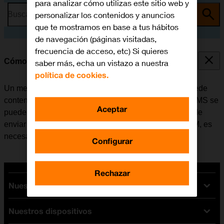
para analizar cómo utilizas este sitio web y
personalizar los contenidos y anuncios
Busca por problema o tema
que te mostramos en base a tus hábitos
de navegación (páginas visitadas,
frecuencia de acceso, etc) Si quieres
Cómo escribir y enviar un MMS
saber más, echa un vistazo a nuestra
política de cookies.
Un mensaje multimedia (MMS) es un mensaje que puede
contener imágenes y otros archivos multimedia. Los MMS se
Aceptar
pueden enviar a otros teléfonos móviles. Si no se puede
enviar ni recibir MMS después de insertar la tarjeta SIM, es
necesario
configurar el móvil para MMS
.
Configurar
Rechazar
Nuestras tarifas
Nuestros dispositivos
Tarifas Orange