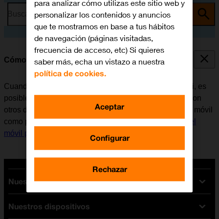
para analizar cómo utilizas este sitio web y
personalizar los contenidos y anuncios
Busca por problema o tema
que te mostramos en base a tus hábitos
de navegación (páginas visitadas,
frecuencia de acceso, etc) Si quieres
Cómo utilizar el móvil como punto de acceso Wi-Fi
saber más, echa un vistazo a nuestra
política de cookies.
Cuando se utiliza el móvil como punto de acceso Wi-Fi, es
posible compartir la conexión de internet del teléfono con
Aceptar
otros dispositivos a través de Wi-Fi. Antes de utilizar el móvil
como punto de acceso Wi-Fi, es necesario
configurar el
móvil para internet
.
Configurar
Rechazar
Nuestras tarifas
Nuestros dispositivos
Tarifas Orange