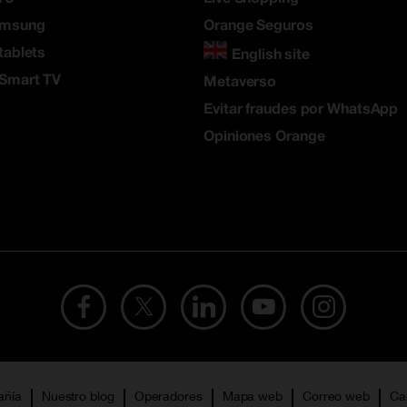
amsung
Orange Seguros
tablets
English site
 Smart TV
Metaverso
Evitar fraudes por WhatsApp
Opiniones Orange
añía
Nuestro blog
Operadores
Mapa web
Correo web
Ca