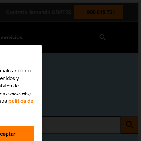
Contrata llamando GRATIS:
900 815 761
 servicios
analizar cómo
tenidos y
bitos de
e acceso, etc)
stra
política de
ma
ceptar