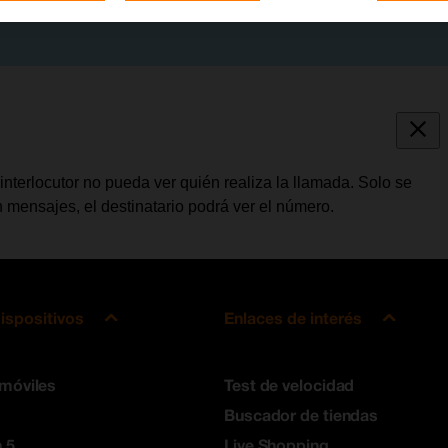
interlocutor no pueda ver quién realiza la llamada. Solo se
 mensajes, el destinatario podrá ver el número.
ispositivos
Enlaces de interés
 móviles
Test de velocidad
Buscador de tiendas
 5
Live Shopping