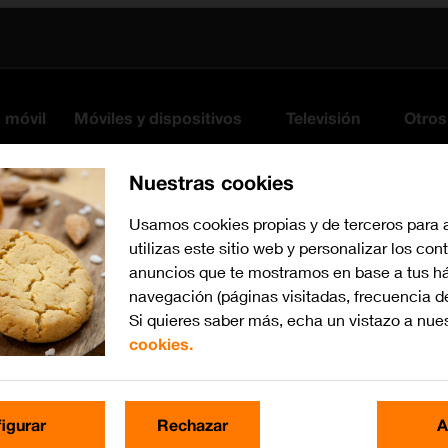
s móvil
Móviles y dispositivos
Televisión
Otros
Nuestras cookies
Usamos cookies propias y de terceros para 
utilizas este sitio web y personalizar los con
anuncios que te mostramos en base a tus há
navegación (páginas visitadas, frecuencia d
Si quieres saber más, echa un vistazo a nue
cookies.
Busca por problema o te
igurar
Rechazar
A