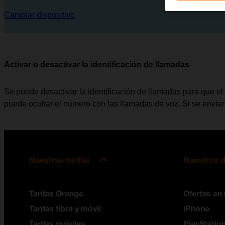
Cambiar dispositivo
Activar o desactivar la identificación de llamadas
Se puede desactivar la identificación de llamadas para que el 
puede ocultar el número con las llamadas de voz. Si se envían
Nuestras tarifas
Nuestros d
Tarifas Orange
Ofertas en
Tarifas fibra y móvil
iPhone
Tarifas móviles
PlayStation