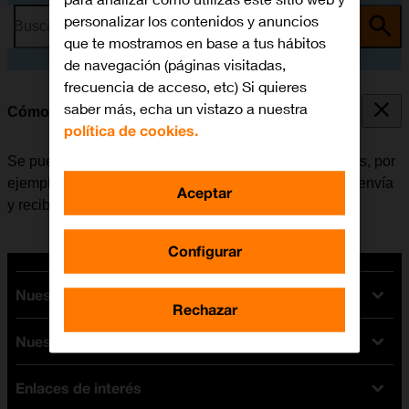
personalizar los contenidos y anuncios
Busca por problema o tema
que te mostramos en base a tus hábitos
de navegación (páginas visitadas,
frecuencia de acceso, etc) Si quieres
saber más, echa un vistazo a nuestra
Cómo consultar el consumo de datos
política de cookies.
Se puede ver cuántos datos móviles han sido utilizados, por
ejemplo, al usar el navegador de internet o cuando se envía
Aceptar
y recibe correo electrónico.
Configurar
Nuestras tarifas
Rechazar
Nuestros dispositivos
Tarifas Orange
Tarifas fibra y móvil
Enlaces de interés
Ofertas en móviles
Tarifas móviles