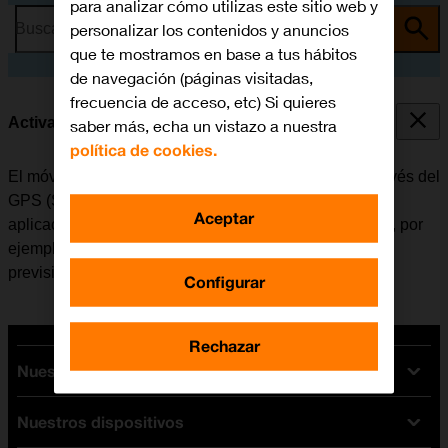
para analizar cómo utilizas este sitio web y
personalizar los contenidos y anuncios
Busca por problema o tema
que te mostramos en base a tus hábitos
de navegación (páginas visitadas,
frecuencia de acceso, etc) Si quieres
Activar o desactivar el GPS
saber más, echa un vistazo a nuestra
política de cookies.
El móvil puede determinar la posición geográfica a través del
GPS (Sistema de Posicionamiento Global). Varias
Aceptar
aplicaciones del móvil utilizan los datos de la posición, por
ejemplo, la navegación, la función de búsqueda o la
previsión del tiempo.
Configurar
Rechazar
Nuestras tarifas
Nuestros dispositivos
Tarifas Orange