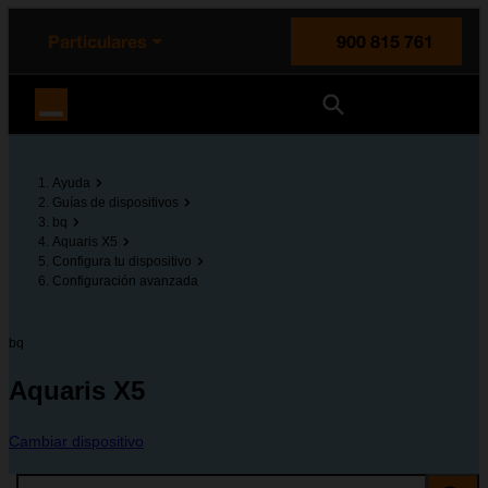
enido principal
e de la página
la cabecera
Particulares
900 815 761
Orange España
Ayuda
Guías de dispositivos
bq
Aquaris X5
Configura tu dispositivo
Configuración avanzada
bq
Aquaris X5
Cambiar dispositivo