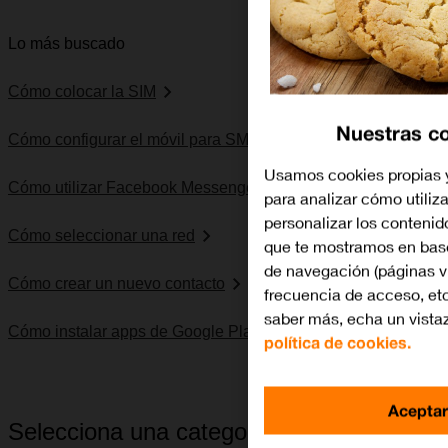
Lo más buscado
Cómo colocar la SIM
Nuestras c
Cómo configurar el móvil para SMS
Usamos cookies propias y
Cómo utilizar Facebook Messenger
para analizar cómo utiliza
personalizar los contenid
Cómo seleccionar una red
que te mostramos en base
de navegación (páginas v
Cómo crear un nuevo contacto
frecuencia de acceso, etc
saber más, echa un vista
Cómo instalar apps de Google Play
política de cookies.
Aceptar
Selecciona una categoría