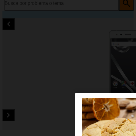
Busca por problema o tema
Diapositiva 1 de 5. bq Aquaris X5 - White - imagen 1