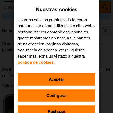
Busca por problema o tema
Nuestras cookies
Usamos cookies propias y de terceros
para analizar cómo utilizas este sitio web y
No puedo escuchar los mensajes del contestador
personalizar los contenidos y anuncios
que te mostramos en base a tus hábitos
de navegación (páginas visitadas,
Si no se pueden escuchar los mensajes del contestador,
frecuencia de acceso, etc) Si quieres
puede haber varias causas posibles al problema.
saber más, echa un vistazo a nuestra
política de cookies.
Posible causa 3 de 4:
Para poder escuchar los mensajes del
contestador, es necesario usar el número correcto.
Aceptar
Solución:
El número del contestador es
242
.
Configurar
Rechazar