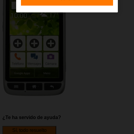
¿Te ha servido de ayuda?
Sí, todo resuelto