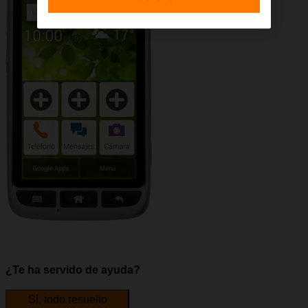
¿Te ha servido de ayuda?
Sí, todo resuelto