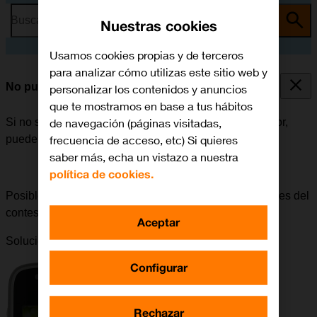
Busca por problema o tema
Nuestras cookies
Usamos cookies propias y de terceros
para analizar cómo utilizas este sitio web y
No puedo escuchar los mensajes del contestador
personalizar los contenidos y anuncios
que te mostramos en base a tus hábitos
de navegación (páginas visitadas,
Si no se pueden escuchar los mensajes del contestador,
frecuencia de acceso, etc) Si quieres
puede haber varias causas posibles al problema.
saber más, echa un vistazo a nuestra
política de cookies.
Posible causa 4 de 4:
Para poder escuchar los mensajes del
contestador, el contestador tiene que estar activado.
Aceptar
Solución:
Cómo activar el contestador
.
Configurar
Rechazar