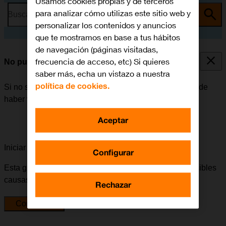
Usamos cookies propias y de terceros
para analizar cómo utilizas este sitio web y
Busca por problema o tema
personalizar los contenidos y anuncios
que te mostramos en base a tus hábitos
de navegación (páginas visitadas,
frecuencia de acceso, etc) Si quieres
No puedo enviar ni recibir correo electrónico
saber más, echa un vistazo a nuestra
política de cookies.
Si no se puede enviar ni recibir correo electrónico, puede
haber varias causas posibles al problema.
Aceptar
Iniciar la guía para solucionar tu problema
Configurar
Esta guía te va a conducir a través de una serie de posibles
causas y soluciones al problema.
Rechazar
Comenzar