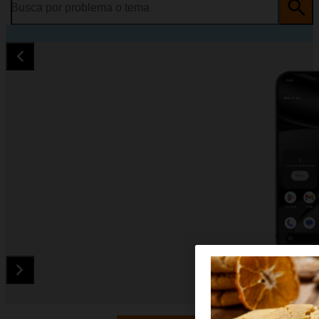
Busca por problema o tema
Diapositiva 1 de 5. Google Pixel 10 Pro - Black - imagen 1