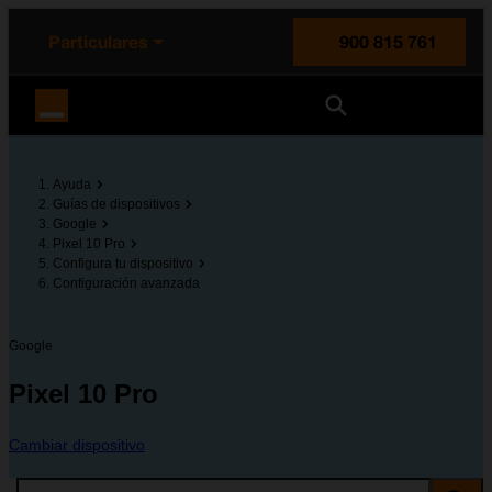
enido principal
e de la página
la cabecera
Particulares
900 815 761
Orange España
Ayuda
Guías de dispositivos
Google
Pixel 10 Pro
Configura tu dispositivo
Configuración avanzada
Google
Pixel 10 Pro
Cambiar dispositivo