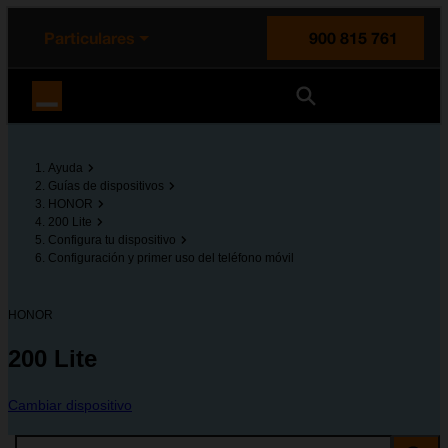
enido principal
e de la página
la cabecera
Particulares
900 815 761
Orange España
Ayuda
Guías de dispositivos
HONOR
200 Lite
Configura tu dispositivo
Configuración y primer uso del teléfono móvil
HONOR
200 Lite
Cambiar dispositivo