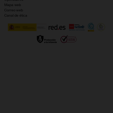
Política de cookies
Mapa web
Correo web
Política de privacidad
Canal de ética
Calidad de servicio
Gestionar UTIQ