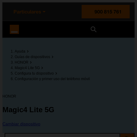
enido principal
e de la página
la cabecera
Particulares
900 815 761
Orange España
Ayuda
Guías de dispositivos
HONOR
Magic4 Lite 5G
Configura tu dispositivo
Configuración y primer uso del teléfono móvil
HONOR
Magic4 Lite 5G
Cambiar dispositivo