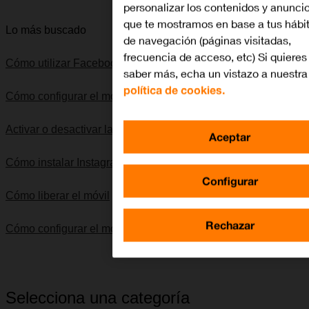
personalizar los contenidos y anunci
que te mostramos en base a tus hábi
Lo más buscado
de navegación (páginas visitadas,
frecuencia de acceso, etc) Si quieres
Cómo utilizar Facebook
saber más, echa un vistazo a nuestra
política de cookies.
Cómo configurar el móvil para internet
Activar o desactivar la identificación de llamadas
Aceptar
Cómo instalar Instagram
Configurar
Cómo liberar el móvil
Rechazar
Cómo configurar el móvil para MMS
Selecciona una categoría