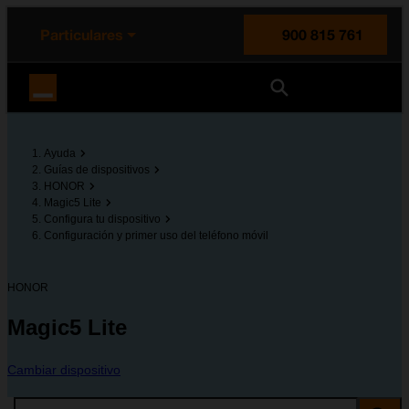
enido principal
e de la página
la cabecera
Particulares
900 815 761
Orange España
Ayuda
Guías de dispositivos
HONOR
Magic5 Lite
Configura tu dispositivo
Configuración y primer uso del teléfono móvil
HONOR
Magic5 Lite
Cambiar dispositivo