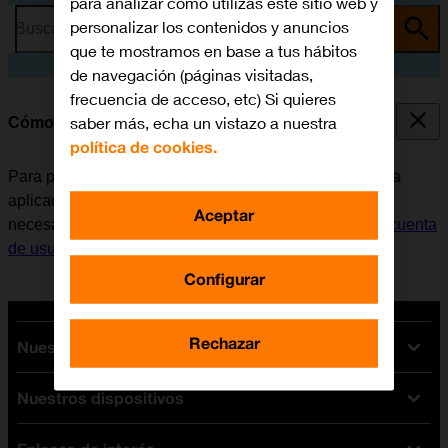
para analizar cómo utilizas este sitio web y
personalizar los contenidos y anuncios
Busca por problema o tema
que te mostramos en base a tus hábitos
de navegación (páginas visitadas,
frecuencia de acceso, etc) Si quieres
saber más, echa un vistazo a nuestra
Cómo instalar Instagram
política de cookies.
Para poder utilizar Instagram, es necesario instalar esta
aplicación en el móvil. Antes de instalar Instagram, es
Aceptar
necesario
configurar el móvil para internet
y
activar la cuenta
de usuario en el móvil
.
Configurar
Rechazar
Nuestras tarifas
Nuestros dispositivos
Tarifas Orange
Tarifas fibra y móvil