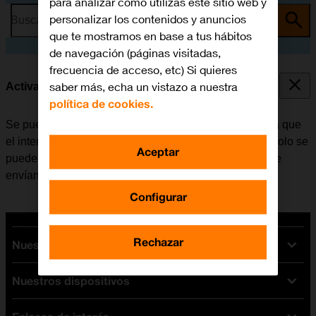
para analizar cómo utilizas este sitio web y
personalizar los contenidos y anuncios
Busca por problema o tema
que te mostramos en base a tus hábitos
de navegación (páginas visitadas,
frecuencia de acceso, etc) Si quieres
saber más, echa un vistazo a nuestra
Activar o desactivar la identificación de llamadas
política de cookies.
Se puede desactivar la identificación de llamadas para que
el interlocutor no pueda ver quién realiza la llamada. Solo se
Aceptar
puede ocultar el número con las llamadas de voz. Si se
envían mensajes, el destinatario podrá ver el número.
Configurar
Rechazar
Nuestras tarifas
Nuestros dispositivos
Tarifas Orange
Tarifas fibra y móvil