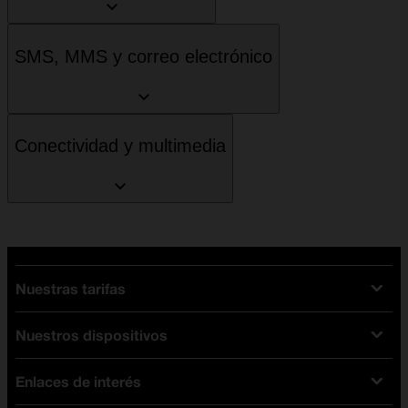
SMS, MMS y correo electrónico
Conectividad y multimedia
Nuestras tarifas
Nuestros dispositivos
Tarifas Orange
Tarifas fibra y móvil
Enlaces de interés
Ofertas en móviles
Tarifas móviles