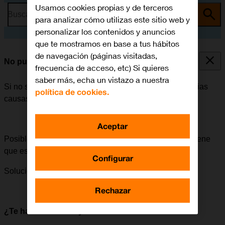
Usamos cookies propias y de terceros
Busca por problema o tema
para analizar cómo utilizas este sitio web y
personalizar los contenidos y anuncios
que te mostramos en base a tus hábitos
de navegación (páginas visitadas,
No puedo enviar ni recibir MMS
frecuencia de acceso, etc) Si quieres
saber más, echa un vistazo a nuestra
Si no se puede enviar ni recibir MMS, puede haber varias
política de cookies.
causas posibles al problema.
Aceptar
Posible causa 2 de 5:
Para poder enviar un MMS, se tiene
que escribir y enviar de forma correcta.
Configurar
Solución:
Cómo escribir y enviar un MMS.
Rechazar
¿Te ha servido de ayuda?