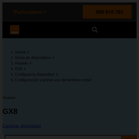
enido principal
e de la página
la cabecera
Particulares
900 815 761
Orange España
Ayuda
Guías de dispositivos
Huawei
GX8
Configura tu dispositivo
Configuración y primer uso del teléfono móvil
Huawei
GX8
Cambiar dispositivo