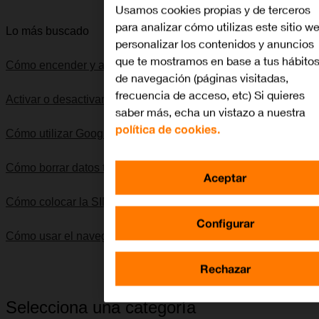
Usamos cookies propias y de terceros
para analizar cómo utilizas este sitio w
Lo más buscado
personalizar los contenidos y anuncios
que te mostramos en base a tus hábito
Cómo encender y apagar el móvil
de navegación (páginas visitadas,
frecuencia de acceso, etc) Si quieres
Activar o desactivar el uso del código PIN
saber más, echa un vistazo a nuestra
política de cookies.
Cómo utilizar Google Maps
Cómo borrar datos temporales
Aceptar
Cómo colocar la SIM
Configurar
Cómo usar el navegador web
Rechazar
Selecciona una categoría