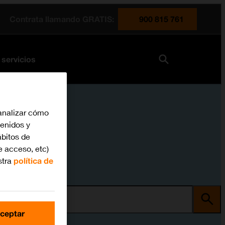
Contrata llamando GRATIS:
900 815 761
 servicios
analizar cómo
tenidos y
bitos de
e acceso, etc)
stra
política de
ma
ceptar