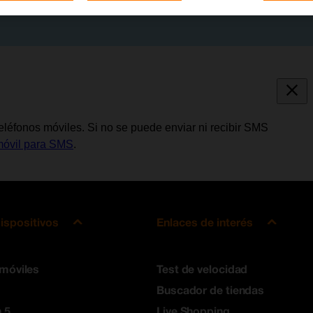
léfonos móviles. Si no se puede enviar ni recibir SMS
 móvil para SMS
.
ispositivos
Enlaces de interés
 móviles
Test de velocidad
Buscador de tiendas
 5
Live Shopping