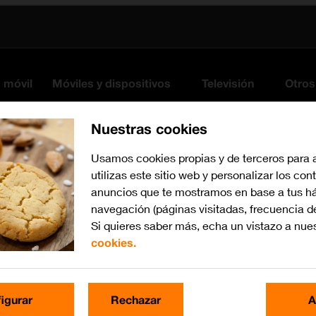
s móvil
Móviles y dispositivos
Televisión
Otros
Nuestras cookies
Usamos cookies propias y de terceros para 
utilizas este sitio web y personalizar los con
anuncios que te mostramos en base a tus há
navegación (páginas visitadas, frecuencia d
Si quieres saber más, echa un vistazo a nue
cookies.
Busca por problema o te
igurar
Rechazar
A