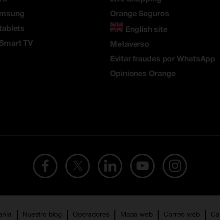
amsung
Orange Seguros
tablets
English site
 Smart TV
Metaverso
Evitar fraudes por WhatsApp
Opiniones Orange
añía
Nuestro blog
Operadores
Mapa web
Correo web
Ca