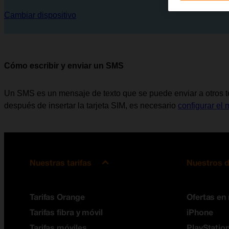
Cambiar dispositivo
Cómo escribir y enviar un SMS
Un SMS es un mensaje de texto que se puede enviar a otros te
después de insertar la tarjeta SIM, es necesario
configurar el
Nuestras tarifas
Nuestros d
Tarifas Orange
Ofertas en
Tarifas fibra y móvil
iPhone
Tarifas móviles
PlayStation