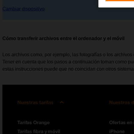
Cambiar dispositivo
Cómo transferir archivos entre el ordenador y el móvil
Los archivos como, por ejemplo, las fotografías o los archivos 
Tener en cuenta que los pasos a continuación toman como punt
estas instrucciones puede que no coincidan con otros sistema
Nuestras tarifas
Nuestros d
Tarifas Orange
Ofertas en
Tarifas fibra y móvil
iPhone