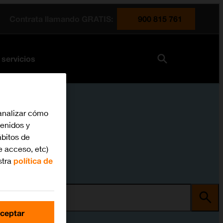
Contrata llamando GRATIS:
900 815 761
 servicios
analizar cómo
tenidos y
bitos de
e acceso, etc)
stra
política de
ma
ceptar