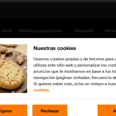
s móvil
Móviles y dispositivos
Televisión
Otros
Nuestras cookies
Usamos cookies propias y de terceros para 
utilizas este sitio web y personalizar los con
anuncios que te mostramos en base a tus há
navegación (páginas visitadas, frecuencia d
Si quieres saber más, echa un vistazo a nue
cookies.
Busca por problema o te
igurar
Rechazar
A