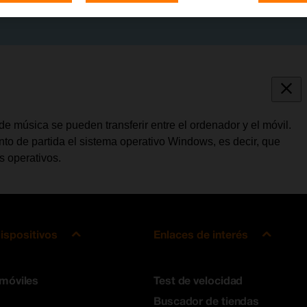
de música se pueden transferir entre el ordenador y el móvil.
o de partida el sistema operativo Windows, es decir, que
s operativos.
ispositivos
Enlaces de interés
 móviles
Test de velocidad
Buscador de tiendas