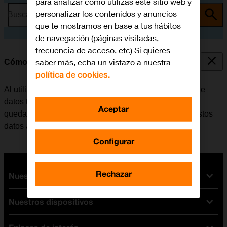
para analizar cómo utilizas este sitio web y
personalizar los contenidos y anuncios
Busca por problema o tema
que te mostramos en base a tus hábitos
de navegación (páginas visitadas,
frecuencia de acceso, etc) Si quieres
saber más, echa un vistazo a nuestra
Cómo borrar datos temporales
política de cookies.
Al utilizar apps en el móvil, se guardan distintos tipos de
datos temporalmente en su memoria. Si el móvil se va
Aceptar
quedando sin memoria disponible, la eliminación de estos
datos ayuda a liberar espacio.
Configurar
Rechazar
Nuestras tarifas
Nuestros dispositivos
Tarifas Orange
Tarifas fibra y móvil