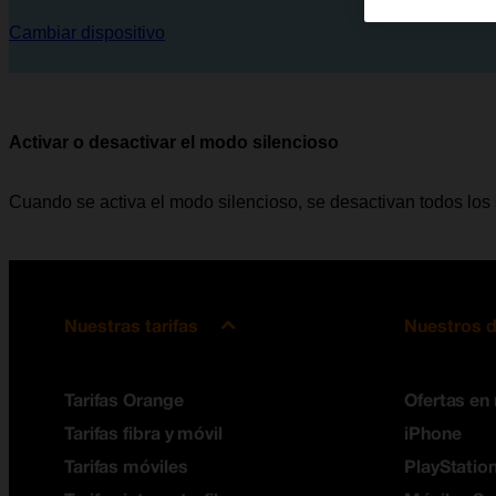
Cambiar dispositivo
Activar o desactivar el modo silencioso
Cuando se activa el modo silencioso, se desactivan todos los 
Nuestras tarifas
Nuestros d
Tarifas Orange
Ofertas en
Tarifas fibra y móvil
iPhone
Tarifas móviles
PlayStation