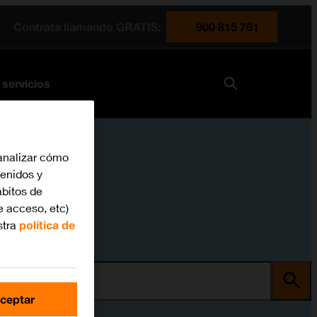
Contrata llamando GRATIS:
900 815 761
 servicios
analizar cómo
tenidos y
bitos de
e acceso, etc)
stra
política de
ma
ceptar