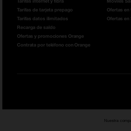
Tarifas internet y fibra
Móviles S
Tarifas de tarjeta prepago
Ofertas en 
Tarifas datos ilimitados
Ofertas en
Recarga de saldo
Ofertas y promociones Orange
Contrata por teléfono con Orange
Nuestra comp