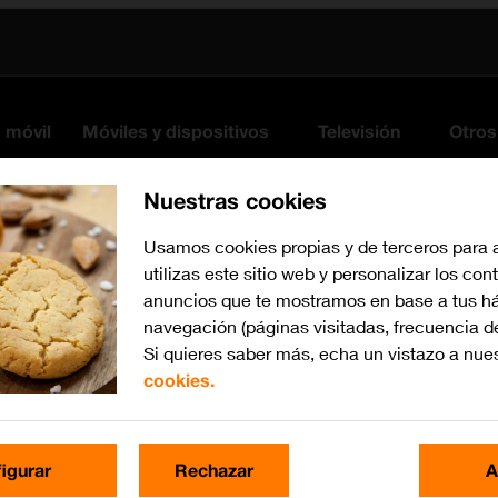
s móvil
Móviles y dispositivos
Televisión
Otros
Nuestras cookies
Usamos cookies propias y de terceros para 
utilizas este sitio web y personalizar los con
anuncios que te mostramos en base a tus há
navegación (páginas visitadas, frecuencia d
Si quieres saber más, echa un vistazo a nue
cookies.
Busca por problema o te
igurar
Rechazar
A