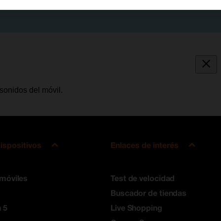
sonidos del móvil.
ispositivos
Enlaces de interés
 móviles
Test de velocidad
Buscador de tiendas
 5
Live Shopping