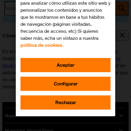
para analizar cómo utilizas este sitio web y
Busca por problema o tema
personalizar los contenidos y anuncios
que te mostramos en base a tus hábitos
de navegación (páginas visitadas,
frecuencia de acceso, etc) Si quieres
Cómo utilizar Google Maps
saber más, echa un vistazo a nuestra
política de cookies.
En el móvil se puede utilizar la aplicación Google Maps.
Antes de utilizar Google Maps, es necesario
configurar el
Aceptar
móvil para internet
. Tener en cuenta que el desarrollador de
aplicaciones va actualizando la app y por eso puede ser que
no coincida exactamente con el contenido de esta
Configurar
instrucción.
Rechazar
Nuestras tarifas
Nuestros dispositivos
Tarifas Orange