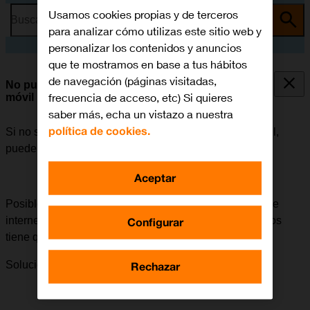
Usamos cookies propias y de terceros
Busca por problema o tema
para analizar cómo utilizas este sitio web y
personalizar los contenidos y anuncios
que te mostramos en base a tus hábitos
de navegación (páginas visitadas,
No puedo utilizar la conexión de internet de mi
frecuencia de acceso, etc) Si quieres
móvil
saber más, echa un vistazo a nuestra
política de cookies.
Si no se puede utilizar la conexión de internet del móvil,
puede haber varias causas posibles al problema.
Aceptar
Posible causa 3 de 4:
Para poder utilizar la conexión de
internet del móvil en el extranjero, la itinerancia de datos
Configurar
tiene que estar activada.
Solución:
Cómo activar la itinerancia de datos.
Rechazar