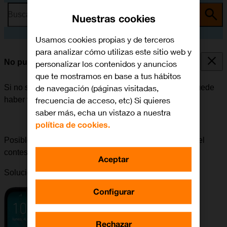
Busca por problema o tema
Nuestras cookies
Usamos cookies propias y de terceros
para analizar cómo utilizas este sitio web y
No puedo recibir mensajes en mi contestador
personalizar los contenidos y anuncios
que te mostramos en base a tus hábitos
de navegación (páginas visitadas,
Si no se pueden recibir mensajes en el contestador, puede
frecuencia de acceso, etc) Si quieres
haber varias causas posibles al problema.
saber más, echa un vistazo a nuestra
política de cookies.
Posible causa 3 de 3:
Para poder recibir mensajes en el
contestador, el contestador tiene que estar activado.
Aceptar
Solución:
Cómo activar el contestador
.
Configurar
Rechazar