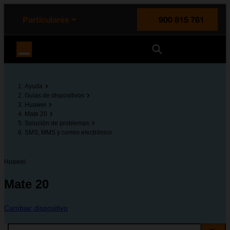
enido principal
e de la página
la cabecera
Particulares
900 815 761
Orange España
Ayuda
Guías de dispositivos
Huawei
Mate 20
Solución de problemas
SMS, MMS y correo electrónico
Huawei
Mate 20
Cambiar dispositivo