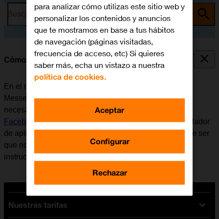
para analizar cómo utilizas este sitio web y
Busca por problema o tema
personalizar los contenidos y anuncios
que te mostramos en base a tus hábitos
de navegación (páginas visitadas,
frecuencia de acceso, etc) Si quieres
Cómo utilizar Facebook Messenger
saber más, echa un vistazo a nuestra
política de cookies.
En el móvil se puede utilizar la aplicación Facebook
Messenger. Antes de utilizar Facebook Messenger, es
Aceptar
necesario
configurar el móvil para internet
e
instalar
Facebook Messenger
. Tener en cuenta que el desarrollador
de aplicaciones va actualizando la app y por eso puede ser
Configurar
que no coincida exactamente con el contenido de esta
instrucción.
Rechazar
Nuestras tarifas