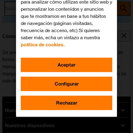
para analizar cómo utilizas este sitio web y
personalizar los contenidos y anuncios
Busca por problema o tema
que te mostramos en base a tus hábitos
de navegación (páginas visitadas,
frecuencia de acceso, etc) Si quieres
Cómo seleccionar una red
saber más, echa un vistazo a nuestra
política de cookies.
Se puede configurar el móvil para que busque una red de
forma automática o se puede seleccionar una red
Aceptar
manualmente. En caso de seleccionar una red de forma
manual, puede ocurrir que el móvil pierda la conexión si se
sale del área de cobertura de la red seleccionada.
Configurar
Rechazar
Nuestras tarifas
Nuestros dispositivos
Tarifas Orange