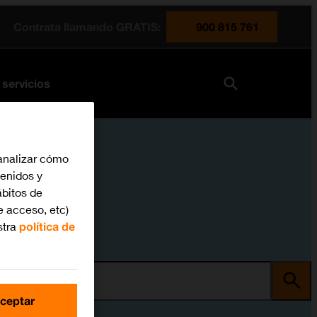
Contrata llamando GRATIS:
900 815 761
 servicios
analizar cómo
tenidos y
bitos de
e acceso, etc)
stra
política de
ma
ceptar