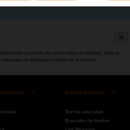
interlocutor no pueda ver quién realiza la llamada. Solo se
 mensajes, el destinatario podrá ver el número.
ispositivos
Enlaces de interés
 móviles
Test de velocidad
Buscador de tiendas
 5
Live Shopping