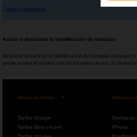
Cambiar dispositivo
Activar o desactivar la identificación de llamadas
Se puede desactivar la identificación de llamadas para que el 
puede ocultar el número con las llamadas de voz. Si se envían
Nuestras tarifas
Nuestros d
Tarifas Orange
Ofertas en
Tarifas fibra y móvil
iPhone
Tarifas móviles
PlayStation