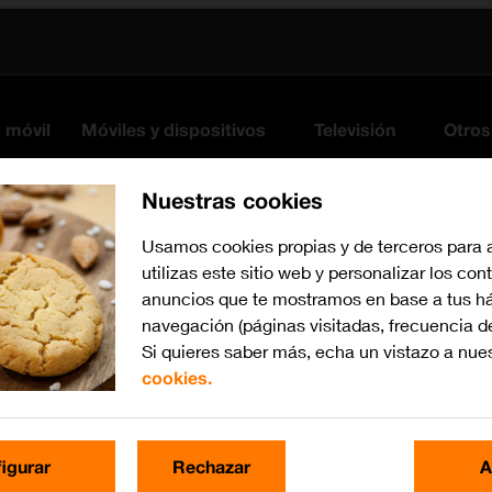
s móvil
Móviles y dispositivos
Televisión
Otros
Nuestras cookies
Usamos cookies propias y de terceros para 
utilizas este sitio web y personalizar los con
anuncios que te mostramos en base a tus há
navegación (páginas visitadas, frecuencia d
Si quieres saber más, echa un vistazo a nue
cookies.
Busca por problema o te
igurar
Rechazar
A