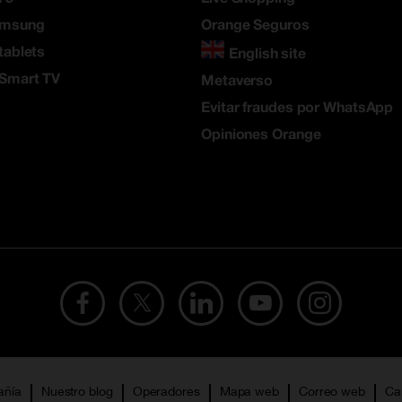
amsung
Orange Seguros
tablets
English site
 Smart TV
Metaverso
Evitar fraudes por WhatsApp
Opiniones Orange
añía
Nuestro blog
Operadores
Mapa web
Correo web
Ca