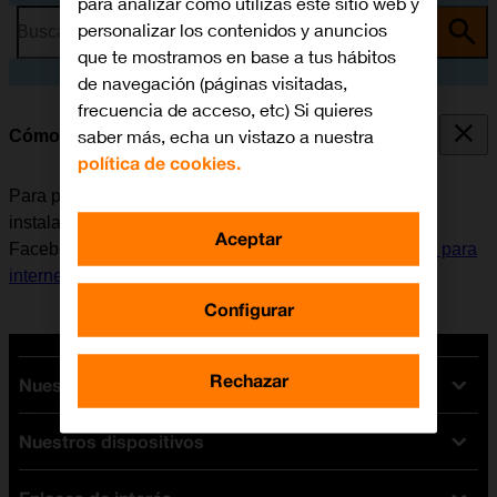
para analizar cómo utilizas este sitio web y
personalizar los contenidos y anuncios
Busca por problema o tema
que te mostramos en base a tus hábitos
de navegación (páginas visitadas,
frecuencia de acceso, etc) Si quieres
saber más, echa un vistazo a nuestra
Cómo instalar Facebook Messenger
política de cookies.
Para poder utilizar Facebook Messenger, es necesario
instalar esta aplicación en el móvil. Antes de instalar
Aceptar
Facebook Messenger, es necesario
configurar el móvil para
internet
y
activar la cuenta de usuario en el móvil
.
Configurar
Rechazar
Nuestras tarifas
Nuestros dispositivos
Tarifas Orange
Tarifas fibra y móvil