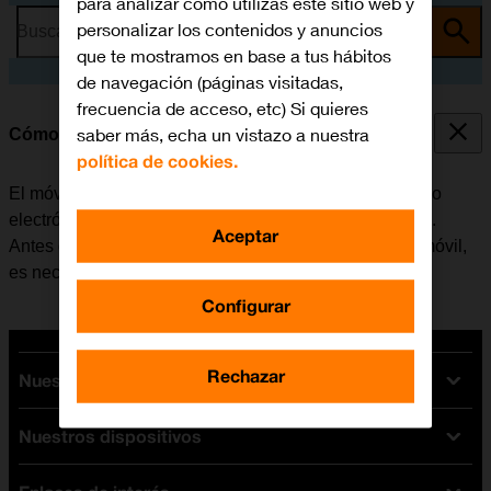
para analizar cómo utilizas este sitio web y
personalizar los contenidos y anuncios
Busca por problema o tema
que te mostramos en base a tus hábitos
de navegación (páginas visitadas,
frecuencia de acceso, etc) Si quieres
saber más, echa un vistazo a nuestra
Cómo configurar el correo electrónico POP3
política de cookies.
El móvil se puede configurar para enviar y recibir correo
electrónico desde varias cuentas de correo electrónico.
Aceptar
Antes de configurar el correo electrónico POP3 en el móvil,
es necesario
configurar el móvil para internet
.
Configurar
Rechazar
Nuestras tarifas
Nuestros dispositivos
Tarifas Orange
Tarifas fibra y móvil