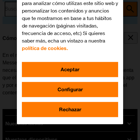
para analizar cómo utilizas este sitio web y
Busca por problema o tema
personalizar los contenidos y anuncios
que te mostramos en base a tus hábitos
de navegación (páginas visitadas,
frecuencia de acceso, etc) Si quieres
Cómo utilizar Facebook Messenger
saber más, echa un vistazo a nuestra
política de cookies.
En el móvil se puede utilizar la aplicación Facebook
Messenger. Antes de utilizar Facebook Messenger, es
Aceptar
necesario
configurar el móvil para internet
. Tener en cuenta
que el desarrollador de aplicaciones va actualizando la app
y por eso puede ser que no coincida exactamente con el
Configurar
contenido de esta instrucción.
Rechazar
Nuestras tarifas
Nuestros dispositivos
Tarifas Orange