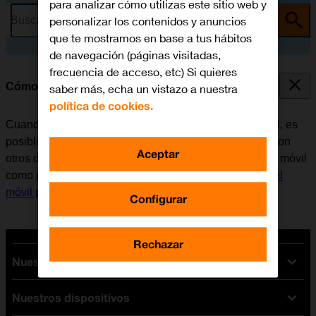
para analizar cómo utilizas este sitio web y
personalizar los contenidos y anuncios
Busca por problema o tema
que te mostramos en base a tus hábitos
de navegación (páginas visitadas,
frecuencia de acceso, etc) Si quieres
Cómo utilizar el móvil como punto de acceso Wi-Fi
saber más, echa un vistazo a nuestra
política de cookies.
Cuando se utiliza el móvil como punto de acceso Wi-Fi, es
posible compartir la conexión de internet del teléfono con
Aceptar
otros dispositivos a través de Wi-Fi. Antes de utilizar el móvil
como punto de acceso Wi-Fi, es necesario
configurar el
móvil para internet
.
Configurar
Rechazar
Nuestras tarifas
Nuestros dispositivos
Tarifas Orange