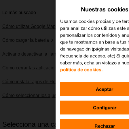
Nuestras cookies
Lo más buscado
Usamos cookies propias y de ter
Cómo utilizar Google Maps
para analizar cómo utilizas este s
personalizar los contenidos y an
Cómo cargar la batería
que te mostramos en base a tus 
de navegación (páginas visitadas
Activar o desactivar la llamada en espera
frecuencia de acceso, etc) Si qui
saber más, echa un vistazo a nue
Cómo cerrar las aplicaciones en segundo plano
política de cookies.
Cómo instalar apps de Huawei AppGallery
Aceptar
Cómo seleccionar los ajustes de SIM dual
Configurar
Selecciona una categoría
Rechazar