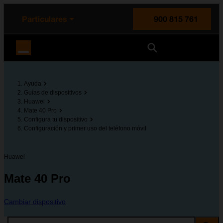
enido principal
e de la página
la cabecera
Particulares
900 815 761
Orange España
Ayuda
Guías de dispositivos
Huawei
Mate 40 Pro
Configura tu dispositivo
Configuración y primer uso del teléfono móvil
Huawei
Mate 40 Pro
Cambiar dispositivo