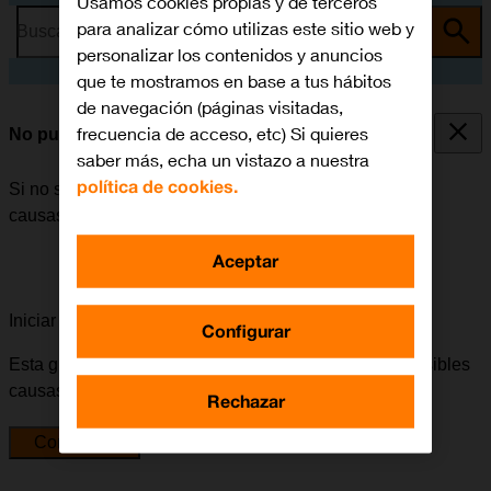
Usamos cookies propias y de terceros
para analizar cómo utilizas este sitio web y
Busca por problema o tema
personalizar los contenidos y anuncios
que te mostramos en base a tus hábitos
de navegación (páginas visitadas,
frecuencia de acceso, etc) Si quieres
No puedo encender mi móvil
saber más, echa un vistazo a nuestra
política de cookies.
Si no se puede encender el móvil, puede haber varias
causas posibles al problema.
Aceptar
Iniciar la guía para solucionar tu problema
Configurar
Esta guía te va a conducir a través de una serie de posibles
causas y soluciones al problema.
Rechazar
Comenzar