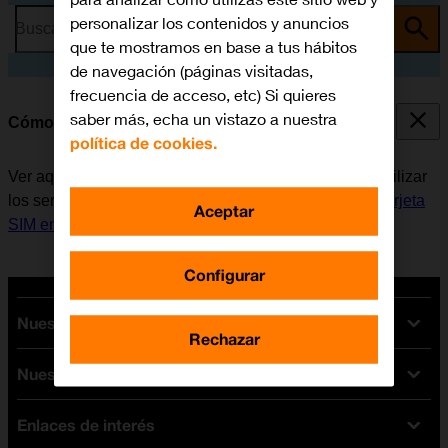
personalizar los contenidos y anuncios
Busca por problema o tema
que te mostramos en base a tus hábitos
de navegación (páginas visitadas,
frecuencia de acceso, etc) Si quieres
saber más, echa un vistazo a nuestra
Cómo encender y apagar el móvil
política de cookies.
Ver aquí cómo encender y apagar el móvil. Antes de utilizar
los servicios de la red móvil, es necesario
insertar la tarjeta
Aceptar
SIM en el móvil
.
Configurar
Nuestras tarifas
Rechazar
Nuestros dispositivos
Tarifas Orange
Tarifas fibra y móvil
Enlaces de interés
Ofertas en móviles
Tarifas móviles