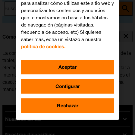
para analizar cómo utilizas este sitio web y
Busca por problema o tema
personalizar los contenidos y anuncios
que te mostramos en base a tus hábitos
de navegación (páginas visitadas,
frecuencia de acceso, etc) Si quieres
Cómo configurar la tablet para internet
saber más, echa un vistazo a nuestra
política de cookies.
La conexión de internet se utiliza en muchas funciones de la
tablet, por ejemplo, al usar el navegador, recibir correo
Aceptar
electrónico, instalar apps, etc. La tablet se puede conectar a
internet una vez se haya insertado la tarjeta SIM. Si no es el
caso, se puede configurar la tablet para internet de forma
Configurar
manual.
Rechazar
Nuestras tarifas
Nuestros dispositivos
Tarifas Orange