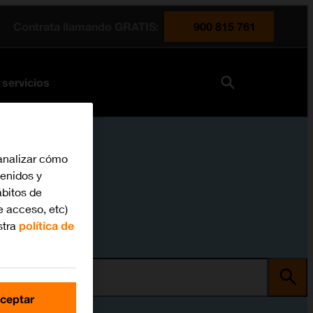
Contrata llamando GRATIS:
900 815 761
 servicios
analizar cómo
tenidos y
bitos de
e acceso, etc)
stra
política de
ma
ceptar