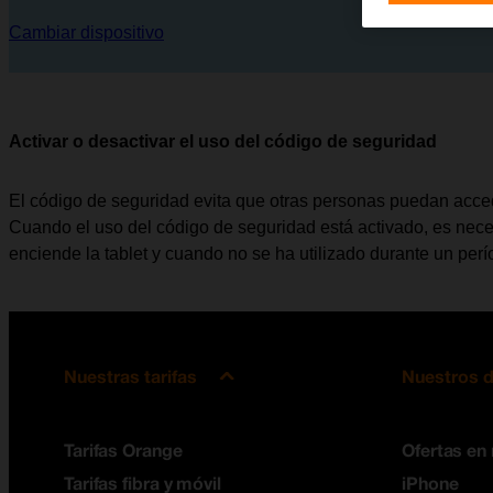
Cambiar dispositivo
Activar o desactivar el uso del código de seguridad
El código de seguridad evita que otras personas puedan acceder
Cuando el uso del código de seguridad está activado, es nece
enciende la tablet y cuando no se ha utilizado durante un per
Nuestras tarifas
Nuestros d
Tarifas Orange
Ofertas en
Tarifas fibra y móvil
iPhone