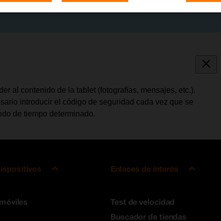
 al contenido de la tablet (fotografías, mensajes, etc.).
sario introducir el código de seguridad cada vez que se
íodo de tiempo determinado.
ispositivos
Enlaces de interés
 móviles
Test de velocidad
Buscador de tiendas