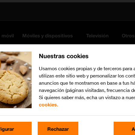
s móvil
Móviles y dispositivos
Televisión
Otros
Nuestras cookies
Usamos cookies propias y de terceros para 
utilizas este sitio web y personalizar los con
anuncios que te mostramos en base a tus há
navegación (páginas visitadas, frecuencia d
Si quieres saber más, echa un vistazo a nue
cookies.
Busca por problema o te
igurar
Rechazar
A