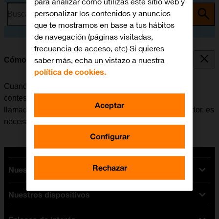
para analizar cómo utilizas este sitio web y
personalizar los contenidos y anuncios
Busca por problema o tema
que te mostramos en base a tus hábitos
de navegación (páginas visitadas,
frecuencia de acceso, etc) Si quieres
saber más, echa un vistazo a nuestra
Cómo desviar las llamadas al contestador
política de cookies.
Cuando no se contesta una llamada, esta se desvía al
contestador, donde se recogen los mensajes de las
Aceptar
llamadas. Para poder desviar las llamadas al contestador, es
necesario
guardar el número del contestador
.
Configurar
Rechazar
Nuestras tarifas
Nuestros dispositivos
Tarifas Orange
Tarifas fibra y móvil