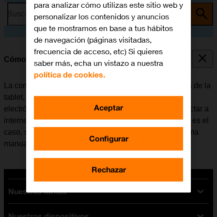
para analizar cómo utilizas este sitio web y
Busca por problema o tema
personalizar los contenidos y anuncios
que te mostramos en base a tus hábitos
de navegación (páginas visitadas,
frecuencia de acceso, etc) Si quieres
Cómo configurar la tablet para internet
saber más, echa un vistazo a nuestra
política de cookies.
La conexión de internet se utiliza en muchas funciones de la
tablet, por ejemplo, al usar el navegador, recibir correo
Aceptar
electrónico, instalar apps, etc. La tablet se puede conectar a
internet una vez se haya insertado la tarjeta SIM. Si no es el
caso, se puede configurar la tablet para internet de forma
Configurar
manual.
Rechazar
Nuestras tarifas
Nuestros dispositivos
Tarifas Orange