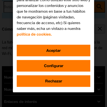
personalizar los contenidos y anuncios
Busca por problema o tema
que te mostramos en base a tus hábitos
de navegación (páginas visitadas,
frecuencia de acceso, etc) Si quieres
saber más, echa un vistazo a nuestra
Cómo conectarse a una red Wi-Fi
política de cookies.
La función de Wi-Fi se puede utilizar como alternativa a la
red móvil para conectarse a internet. Al activar la función de
Aceptar
Wi-Fi, la tablet no utiliza datos móviles.
Configurar
Nuestras tarifas
Rechazar
Nuestros dispositivos
Tarifas Orange
Tarifas fibra y móvil
Enlaces de interés
Ofertas en móviles
Tarifas móviles