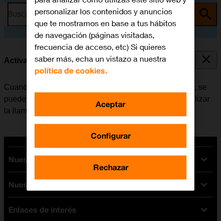
personalizar los contenidos y anuncios
Busca por problema o tema
que te mostramos en base a tus hábitos
de navegación (páginas visitadas,
frecuencia de acceso, etc) Si quieres
saber más, echa un vistazo a nuestra
Activar o desactivar la llamada en espera
política de cookies.
Cuando la función de llamada en espera está activada, se
puede responder una nueva llamada sin tener que finalizar
Aceptar
la llamada en curso.
Configurar
Nuestras tarifas
Rechazar
Nuestros dispositivos
Tarifas Orange
Tarifas fibra y móvil
Enlaces de interés
Ofertas en móviles
Tarifas móviles